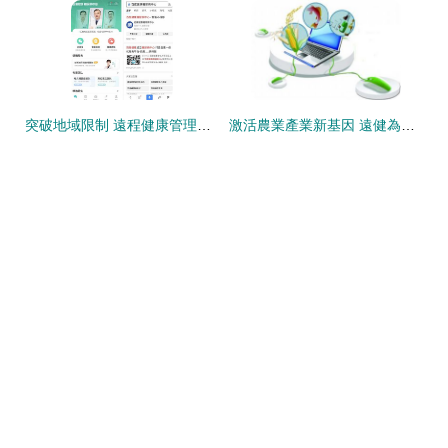
突破地域限制 遠程健康管理如何緩解偏遠地區糖尿病患者的看醫難題
激活農業產業新基因 遠健為農桑賦能 當鄉貨網吹響健康集結號