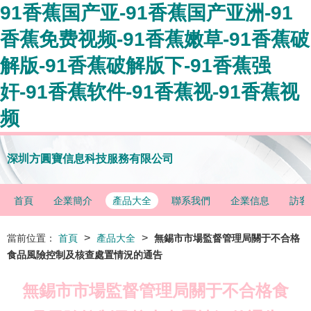
91香蕉国产亚-91香蕉国产亚洲-91
香蕉免费视频-91香蕉嫩草-91香蕉破
解版-91香蕉破解版下-91香蕉强
奸-91香蕉软件-91香蕉视-91香蕉视
频
深圳方圓寶信息科技服務有限公司
首頁
企業簡介
產品大全
聯系我們
企業信息
訪客
>
>
當前位置：
首頁
產品大全
無錫市市場監督管理局關于不合格
食品風險控制及核查處置情況的通告
無錫市市場監督管理局關于不合格食