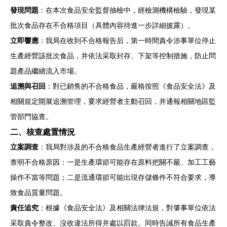
發現問題
：在本次食品安全監督抽檢中，經檢測機構檢驗，發現某
批次食品存在不合格項目（具體內容待進一步詳細披露）。
立即響應
：我局在收到不合格報告后，第一時間責令涉事單位停止
生產經營該批次食品，并依法采取封存、下架等控制措施，防止問
題產品繼續流入市場。
追溯與召回
：對已銷售的不合格食品，嚴格按照《食品安全法》及
相關規定開展追溯管理，要求經營者主動召回，并通報相關地區監
管部門協查。
二、核查處置情況
立案調查
：我局對涉及的不合格食品生產經營者進行了立案調查，
查明不合格原因：一是生產環節可能存在原料把關不嚴、加工工藝
操作不當等問題；二是流通環節可能出現存儲條件不符合要求，導
致食品質量問題。
責任追究
：根據《食品安全法》及相關法律法規，對肇事單位依法
采取責令整改、沒收違法所得并處以罰款。同時告誡所有食品生產