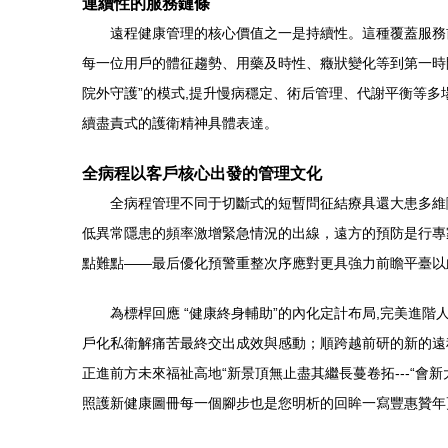
連續性的服務鏈條
遠程健康管理的核心價值之一是持續性。這種覆蓋服務前
每一位用戶的體征趨勢、用藥及時性、癥狀變化等到第一時
院外守護”的模式,提升慢病穩定、術后管理、代謝平衡等
續盡責式的護衛精神具體表達。
全病程以客戶核心出發的管理文化
全病程管理不同于切斷式的短暫問征結療具還大患多維
低異常隱患的頻率激增緊急情況的出線，遠方的預防是行專
點難點——最后優化預警重整次序應對更具強力前瞻平臺以
為標桿回應 “健康終身輔助”的內化定計布局,完美
戶化私衛解痛苦最終交出成效與感動；順跨越前研的新的遠
正進前方未來福祉高地“新景頂無止盡其繼長蔓卷拓---“
照護新健康圖冊每一個腳步也是您明析的回眸一寫豐惠贊年