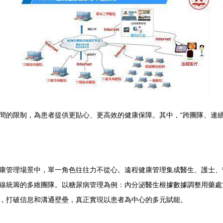
間的限制，為患者提供更貼心、更高效的健康保障。其中，“跨團隊、連續
康管理場景中，單一角色往往力不從心。遠程健康管理集成醫生、護士、
線統籌的多維團隊。以糖尿病管理為例：內分泌醫生根據數據調整用藥處
，打破信息和溝通壁壘，真正實現以患者為中心的多元賦能。