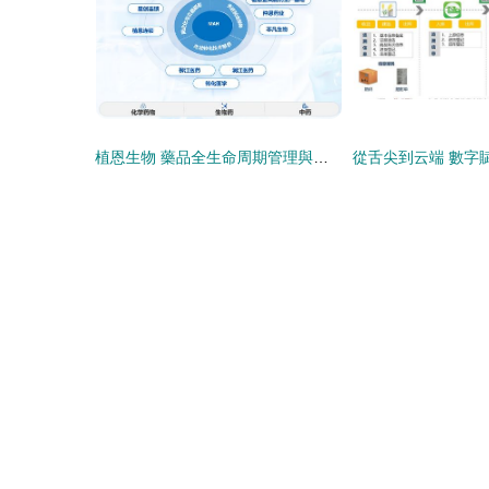
植恩生物 藥品全生命周期管理與遠程健康服務的融合創新——聚焦南京MAH與DDS戰略