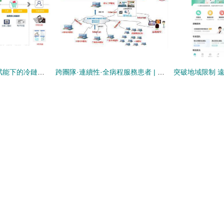
從舌尖到云端 數字賦能下的冷鏈食品追溯與遠程健康管理新格局
跨團隊·連續性·全病程服務患者 | 優質服務，遠程健康管理的新標桿