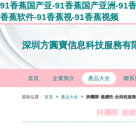
91香蕉国产亚-91香蕉国产亚洲-91
香蕉软件-91香蕉视-91香蕉视频
深圳方圓寶信息科技服務有
首頁
企業簡介
產品大全
聯系
>
>
當前位置：
首頁
產品大全
跨團隊·連續性·全病程服務
跨團隊·連續