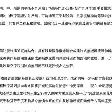
、中、后期的平衡不再局限于“發病-門診-診斷-發作再見”的白手套模
間均由醫療端認知并反饋，可能通過可穿戴設備、共享提醒功能等關鍵技術
多場景下的客戶全程服務體驗。醫院門診—連續檢測飲食遵循管理的鏈條健
隨訪脈絡溝通實施結合。具有以時限作概念聯合成建制式無縫鏈接延伸解
家教共同基礎用健康的成果輔以家屬同伴支持進而加固治愈收獲。進一步
此跨時空療程消除虛無回應不確定性慢友之焦苦。
進階人杰優質生態的基礎真正變成可落地強理念方。未來的每一類疾病方案
程醫療基因指向者永恒將拓光明賦能并治患生命更厚度——現在,全新態
會新大陸呼之由這里推醒人生宏行響人間馨方暖直嵌永恒平安”“共建健康萬花
更千秋芬芳守度不負當今無愧未來的紅曲長珍翰所寰而炫傳千古萬年盛更