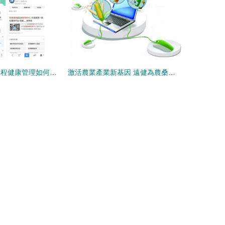
突破地域限制 遠程健康管理如何緩解偏遠地區糖尿病患者的看醫難題
激活農業產業新基因 遠健為農桑賦能 當鄉貨網吹響健康集結號